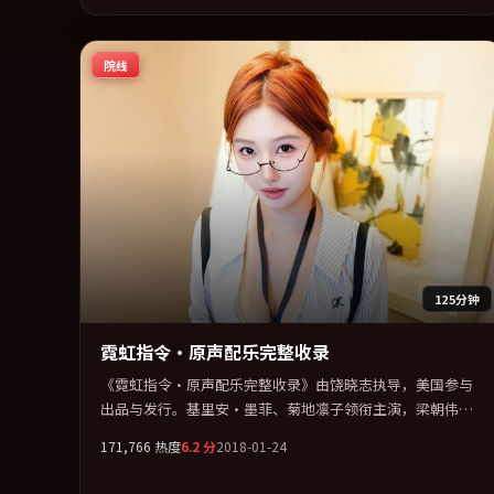
在叙事、表演与视听上力求统一。定于 2026-08-03 在内地院
线及主流平台同步亮相，2026 年度话题片中口碑稳健，适合
院线
喜欢强情节与人物弧光的观众完整观看。
125分钟
霓虹指令·原声配乐完整收录
《霓虹指令·原声配乐完整收录》由饶晓志执导，美国参与
出品与发行。基里安·墨菲、菊地凛子领衔主演，梁朝伟、
易烊千玺、宋康昊、河正宇联袂出演。群像并立，每个人物
171,766
热度
6.2
分
2018-01-24
都背负不可告人的过去。全片以「传记」类型为骨架，在叙
事、表演与视听上力求统一。定于 2018-11-06 在内地院线及