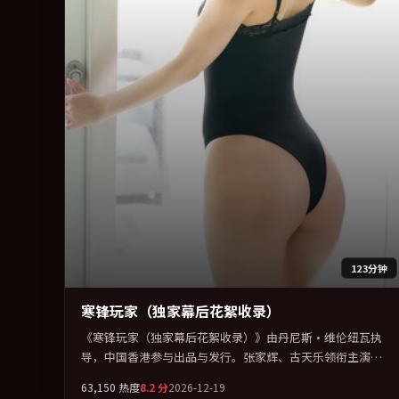
123分钟
寒锋玩家（独家幕后花絮收录）
《寒锋玩家（独家幕后花絮收录）》由丹尼斯·维伦纽瓦执
导，中国香港参与出品与发行。张家辉、古天乐领衔主演，
段奕宏、杨幂、李秉宪、梁朝伟联袂出演。节奏凌厉，情绪
63,150
热度
8.2
分
2026-12-19
在克制与爆发之间精准摆荡。全片以「犯罪」类型为骨架，