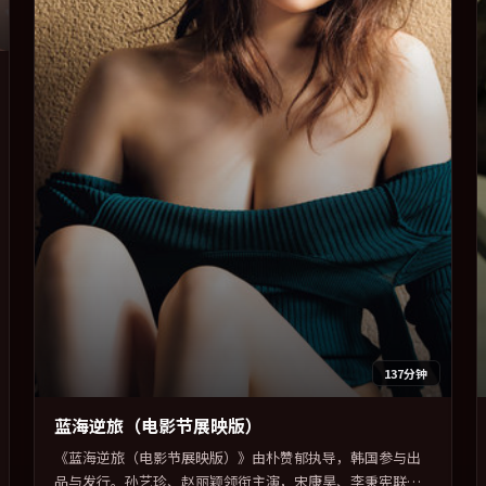
137分钟
蓝海逆旅（电影节展映版）
《蓝海逆旅（电影节展映版）》由朴赞郁执导，韩国参与出
品与发行。孙艺珍、赵丽颖领衔主演，宋康昊、李秉宪联袂