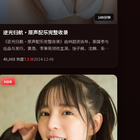
149分钟
逆光归航·原声配乐完整收录
《逆光归航·原声配乐完整收录》由林超贤执导，泰国参与
出品与发行。黄渤、李秉宪领衔主演，张子枫、沈腾、朱一
龙联袂出演。公路、追车与心理战三线并进，张力持续堆
40,068
热度
7.2
分
2024-12-06
叠。全片以「爱情」类型为骨架，在叙事、表演与视听上力
求统一。定于 2024-10-27 在内地院线及主流平台同步亮相，
2024 年度话题片中口碑稳健，适合喜欢强情节与人物弧光的
HDR
观众完整观看。