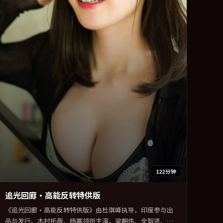
122分钟
追光回廊·高能反转特供版
《追光回廊·高能反转特供版》由杜琪峰执导，印度参与出
品与发行。木村拓哉、杨幂领衔主演，梁朝伟、全智贤、雷