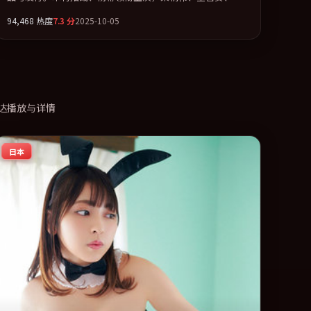
佳音、谭卓联袂出演。多条时间线交织，真相在最后一刻才
94,468
热度
7.3
分
2025-10-05
缓缓合拢。全片以「科幻」类型为骨架，在叙事、表演与视
听上力求统一。定于 2025-02-28 在内地院线及主流平台同步
亮相，2025 年度话题片中口碑稳健，适合喜欢强情节与人物
弧光的观众完整观看。
达播放与详情
日本