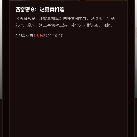
西窗密令：迷雾真相篇
《西窗密令：迷雾真相篇》由朴赞郁执导，法国参与出品与
发行。廖凡、河正宇领衔主演，蒂尔达·斯文顿、咏梅、王
景春联袂出演。群像并立，每个人物都背负不可告人的过
6,583
热度
6.8
分
2020-10-07
去。全片以「冒险」类型为骨架，在叙事、表演与视听上力
求统一。定于 2020-03-08 在内地院线及主流平台同步亮相，
2020 年度话题片中口碑稳健，适合喜欢强情节与人物弧光的
观众完整观看。