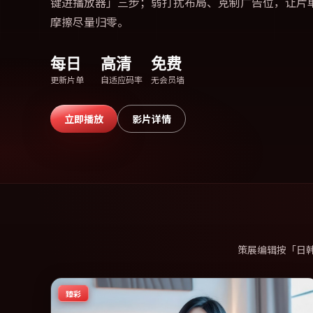
键进播放器」三步；弱打扰布局、克制广告位，让片
摩擦尽量归零。
每日
高清
免费
更新片单
自适应码率
无会员墙
立即播放
影片详情
策展编辑按「日
臻彩