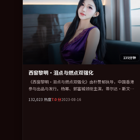
135分钟
西窗黎明·泪点与燃点双强化
《西窗黎明·泪点与燃点双强化》由朴赞郁执导，中国香港
参与出品与发行。杨幂、郭富城领衔主演，蒂尔达·斯文
顿、廖凡、沈腾联袂出演。把一场意外写成对命运与选择的
132,023
热度
7.0
分
2023-08-16
漫长追问。全片以「战争」类型为骨架，在叙事、表演与视
听上力求统一。定于 2023-09-05 在内地院线及主流平台同步
亮相，2023 年度话题片中口碑稳健，适合喜欢强情节与人物
弧光的观众完整观看。