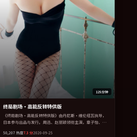
125分钟
终局剧场·高能反转特供版
《终局剧场·高能反转特供版》由丹尼斯·维伦纽瓦执导，
日本参与出品与发行。周迅、赵丽颖领衔主演，章子怡、基
里安·墨菲、全智贤、宋康昊联袂出演。视听语言实验感十
50,207
热度
7.3
分
2020-09-25
足，却不失叙事上的共情力。全片以「剧情」类型为骨架，