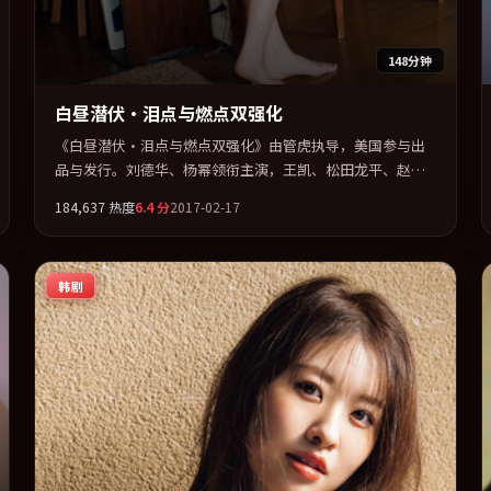
148分钟
白昼潜伏·泪点与燃点双强化
《白昼潜伏·泪点与燃点双强化》由管虎执导，美国参与出
品与发行。刘德华、杨幂领衔主演，王凯、松田龙平、赵丽
颖、河正宇联袂出演。多条时间线交织，真相在最后一刻才
184,637
热度
6.4
分
2017-02-17
缓缓合拢。全片以「奇幻」类型为骨架，在叙事、表演与视
听上力求统一。定于 2017-09-03 在内地院线及主流平台同步
亮相，2017 年度话题片中口碑稳健，适合喜欢强情节与人物
韩剧
弧光的观众完整观看。