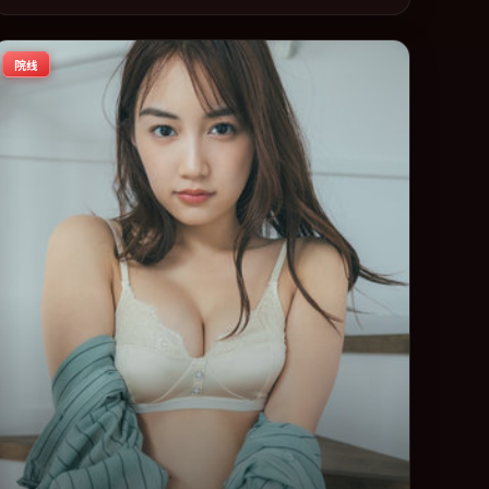
在叙事、表演与视听上力求统一。定于 2020-12-27 在内地院
线及主流平台同步亮相，2020 年度话题片中口碑稳健，适合
院线
喜欢强情节与人物弧光的观众完整观看。