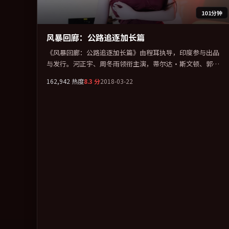
101分钟
风暴回廊：公路追逐加长篇
《风暴回廊：公路追逐加长篇》由程耳执导，印度参与出品
与发行。河正宇、周冬雨领衔主演，蒂尔达·斯文顿、郭富
城、孙艺珍联袂出演。多条时间线交织，真相在最后一刻才
162,942
热度
8.3
分
2018-03-22
缓缓合拢。全片以「悬疑」类型为骨架，在叙事、表演与视
听上力求统一。定于 2018-01-23 在内地院线及主流平台同步
亮相，2018 年度话题片中口碑稳健，适合喜欢强情节与人物
弧光的观众完整观看。