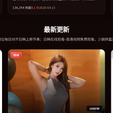
出演。把一场意外写成对命运与选择的漫长追问。全片以
136,394
热度
8.1
分
2020-04-15
「惊悚」类型为骨架，在叙事、表演与视听上力求统一。定
于 2020-07-03 在内地院线及主流平台同步亮相，2020 年度
话题片中口碑稳健，适合喜欢强情节与人物弧光的观众完整
观看。
最新更新
报位每日对齐日韩上新节奏；日韩在线观看-高清视频免费观看，少跳转直
院线
109分钟