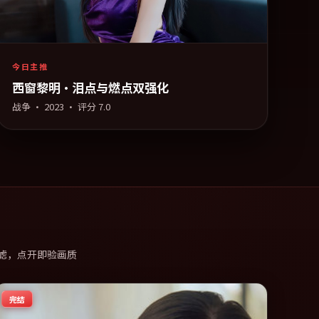
今日主推
西窗黎明·泪点与燃点双强化
战争
·
2023
· 评分
7.0
滤，点开即验画质
完结