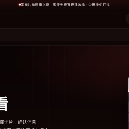
策展片单轻量上新 · 高清免费直连播放器 · 少模块少打扰
看
懂卡片—确认信息—一